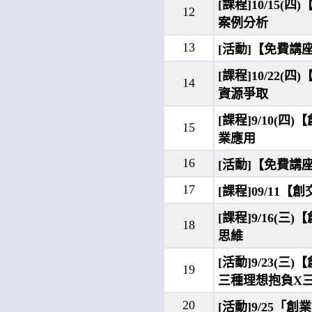
[課程]10/15
12
案例分析
13
[活動]【免費講
[課程]10/22
14
資源爭取
[課程]9/10(
15
業應用
16
[活動]【免費講
17
[課程]09/1
[課程]9/16(
18
思維
[活動]9/23
19
三種理想抱負X
20
[活動]9/25