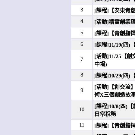
3
[課程]【安東青
4
[活動]精實創業
5
[課程]【青創指
6
[課程]11/1
[活動]11/2
7
中場)
8
[課程]10/29
[活動]【創交流
9
術X三個創造故
[課程]10/8
10
日常稅務
11
[課程]【青創指