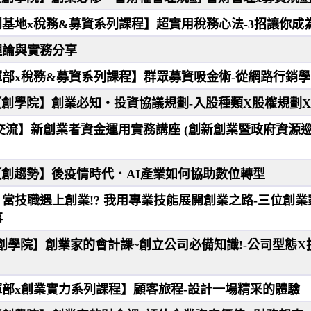
創基地x稅務&募資系列課程】超實用稅務心法-3招讓你成
理論與實務分享
揮部x稅務&募資系列課程】群眾募資吸金術-從網路行銷
9(四)【創學院】創業必知‧投資協議規劃-入股種類X股權規劃
5【創交流】新創業者資金運用實務講座 (創新創業暨政府資源
(四)【創趨勢】後疫情時代．AI產業如何協助數位轉型
】當技職遇上創業!? 我用專業技能展開創業之路-三位創業
事
(四)【創學院】創業家的會計課~創立公司必備知識!-公司型態
揮部x創業實力系列課程】顧客旅程-設計一場精采的體驗