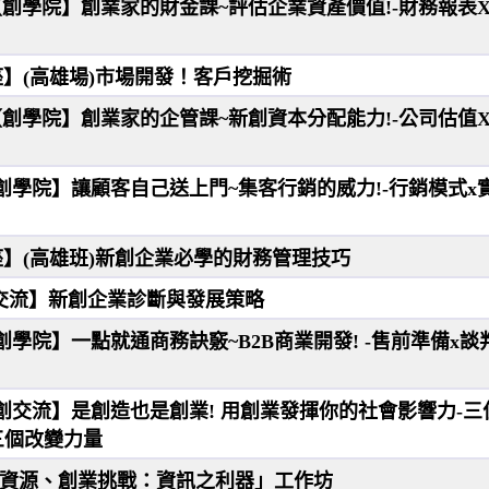
(四)【創學院】創業家的財金課~評估企業資產價值!-財務報表
座】(高雄場)市場開發！客戶挖掘術
(四)【創學院】創業家的企管課~新創資本分配能力!-公司估值
四)【創學院】讓顧客自己送上門~集客行銷的威力!-行銷模式x
座】(高雄班)新創企業必學的財務管理技巧
1【創交流】新創企業診斷與發展策略
三)【創學院】一點就通商務訣竅~B2B商業開發! -售前準備x
(三)【創交流】是創造也是創業! 用創業發揮你的社會影響力-
三個改變力量
「創業資源、創業挑戰：資訊之利器」工作坊