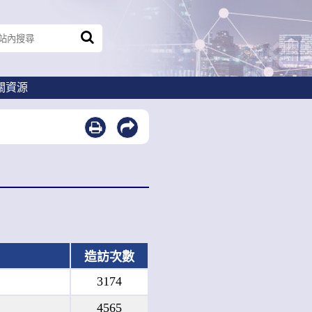
關資源
造訪次數
3174
4565