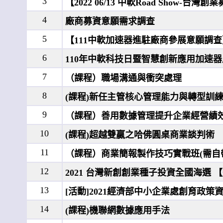
3
【2022 06/13 中軟Road Show-台
4
廠商募資意願需求調查
5
【111中軟加速器進駐廠商參展意願調查
6
110年中軟科技日暨智慧創新應用加速
7
（課程）職場溝通與衝突處理
8
(課程)新任主管核心管理能力與轉型訓
9
（課程）善用數據管理提升企業經營績
10
(課程)超越雙贏之哈佛圓桌商業談判術
11
（課程）商業簡報製作技巧實戰班(需自
12
2021 台灣新創創業種子投資全國海選 【
13
[活動]2021經濟部中小企業處創育政策
14
(課程)機聯網數據應用手法