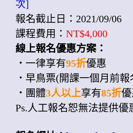
次]
報名截止日：2021/09/06
課程費用：
NT$4,000
線上報名優惠方案：
．
一律享有
95
折
優惠
．
早鳥票(開課一個月前報
．
團體
3
人以上
享有
85
折
優
Ps.人工報名恕無法提供優