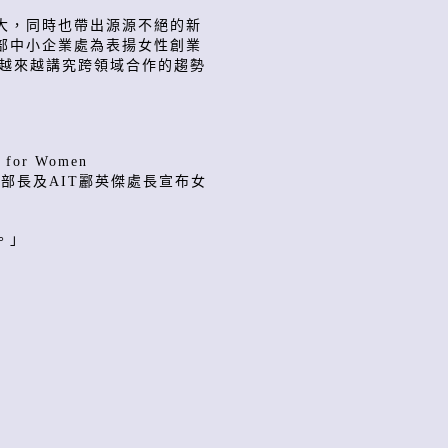
大，同時也帶出源源不絕的新
部中小企業處為表揚女性創業
在越來越講究跨領域合作的趨勢
r Women
美花部長及AIT酈英傑處長宣布女
。」