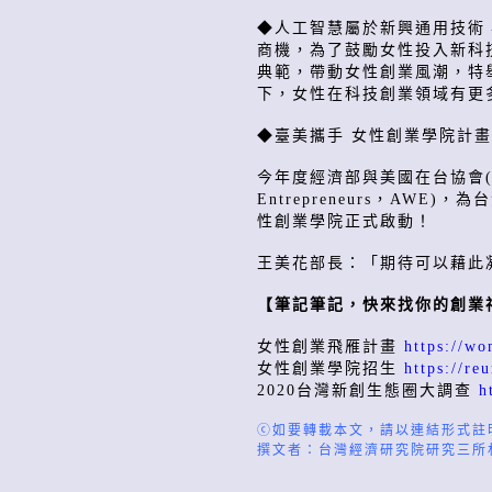
◆人工智慧屬於新興通用技術
商機，為了鼓勵女性投入新科
典範，帶動女性創業風潮，特
下，女性在科技創業領域有更
◆臺美攜手 女性創業學院計
今年度經濟部與美國在台協會(AI
Entrepreneurs，A
性創業學院正式啟動！
王美花部長：「期待可以藉此
【筆記筆記，快來找你的創業
女性創業飛雁計畫
https://w
女性創業學院招生
https://re
2020台灣新創生態圈大調查
h
ⓒ如要轉載本文，請以連結形式註
撰文者：台灣經濟研究院研究三所