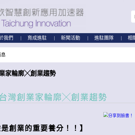
於我們
育成進駐
新聞活動
進駐團隊
相
消息
業家輪廓╳創業趨勢
台灣創業家輪廓╳創業趨勢
驗是創業的重要養分！！】