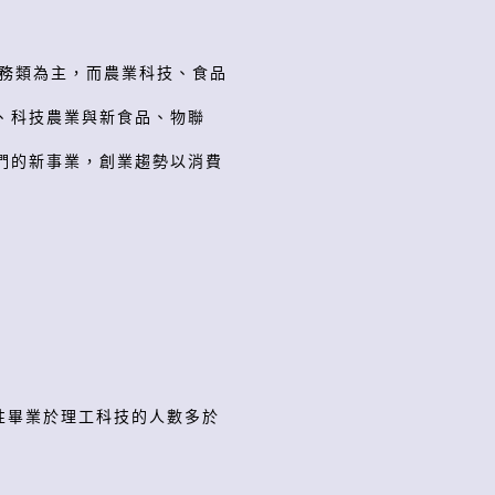
商務類為主，而農業科技、食品
、科技農業與新食品、物聯
們的新事業，創業趨勢以消費
性畢業於理工科技的人數多於